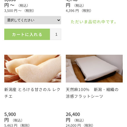
円 ～
円
（税込）
（税込）
3,500
円 ～
（税別）
4,396
円
（税別）
ただいま品切れ中です。
カートに入れる
新潟産 とろける甘さのル レク
天然麻100% 新潟・縮織の
チエ
涼感フラットシーツ
5,900
26,400
円
円
（税込）
（税込）
5,463
円
（税別）
24,000
円
（税別）