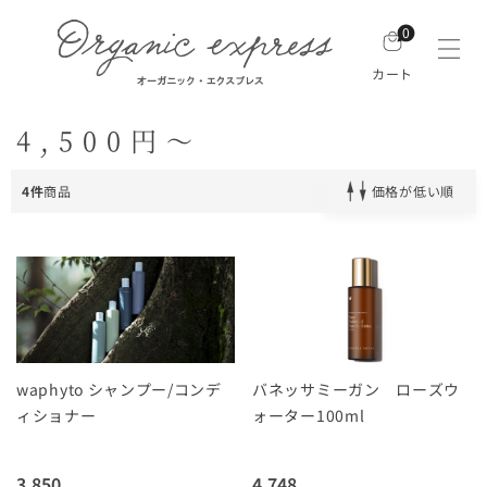
0
カート
4,500円～
4件
商品
価格が低い順
waphyto シャンプー/コンデ
バネッサミーガン ローズウ
ィショナー
ォーター100ml
3,850
4,748