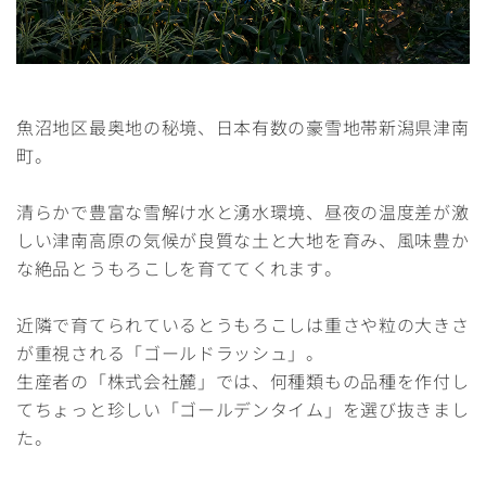
魚沼地区最奥地の秘境、日本有数の豪雪地帯新潟県津南
町。
清らかで豊富な雪解け水と湧水環境、昼夜の温度差が激
しい津南高原の気候が良質な土と大地を育み、風味豊か
な絶品とうもろこしを育ててくれます。
近隣で育てられているとうもろこしは重さや粒の大きさ
が重視される「ゴールドラッシュ」。
生産者の「株式会社麓」では、何種類もの品種を作付し
てちょっと珍しい「ゴールデンタイム」を選び抜きまし
た。