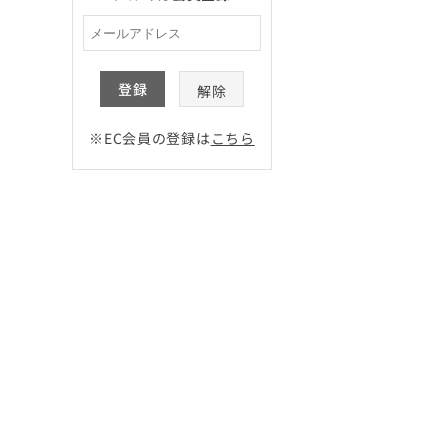
登録
解除
※EC会員の登録は
こちら