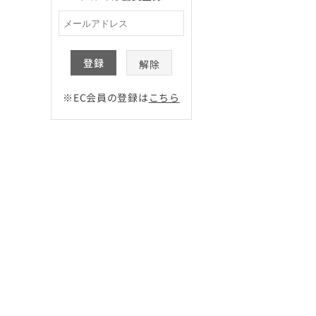
登録
解除
※EC会員の登録は
こちら