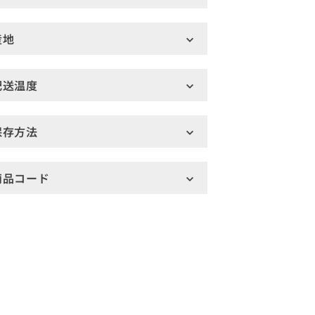
産地
配送温度
保存方法
商品コード