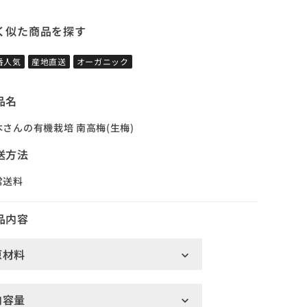
く似た商品を探す
番人気
産地直送
オーガニック
品名
本さんの有機栽培 南高梅(生梅)
送方法
常送料
品内容
原材料
内容量