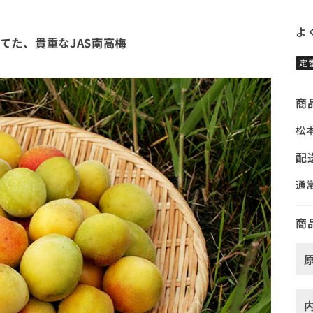
よ
てた、貴重なJAS南高梅
定
商
松
配
通
商