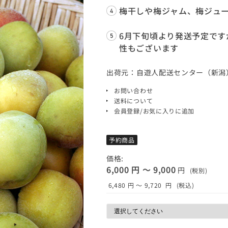
梅干しや梅ジャム、梅ジュ
6月下旬頃より発送予定で
性もございます
出荷元：自遊人配送センター（新潟
お問い合わせ
送料について
会員登録/お気に入りに追加
予約商品
価格:
6,000 円 ～ 9,000
円
(税別)
6,480 円 ～ 9,720
円
(税込)