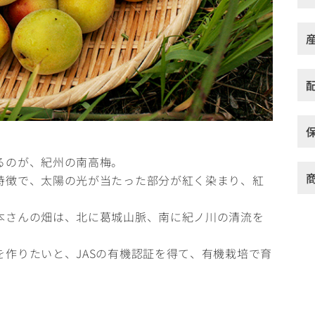
るのが、紀州の南高梅。
特徴で、太陽の光が当たった部分が紅く染まり、紅
本さんの畑は、北に葛城山脈、南に紀ノ川の清流を
作りたいと、JASの有機認証を得て、有機栽培で育