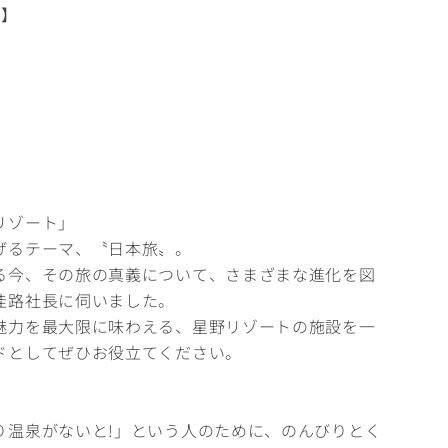
町】
リゾート」
げるテーマ、〝日本旅〟。
る今、その旅の真義について、さまざまな進化を図
佳路社長に伺いました。
魅力を最大限に味わえる、星野リゾートの施設を一
ドとしてぜひお役立てください。
り温泉がないと!」という人のために、のんびりとく