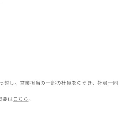
。
引っ越し。営業担当の一部の社員をのぞき、社員一同
概要は
こちら
。