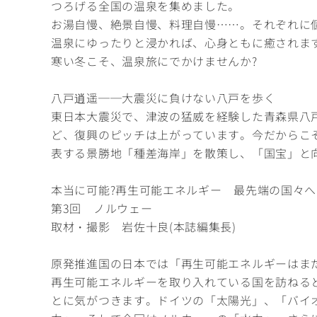
つろげる全国の温泉を集めました。
お湯自慢、絶景自慢、料理自慢……。それぞれに
温泉にゆったりと浸かれば、心身ともに癒されま
寒い冬こそ、温泉旅にでかけませんか?
八戸逍遥──大震災に負けない八戸を歩く
東日本大震災で、津波の猛威を経験した青森県八
ど、復興のピッチは上がっています。今だからこ
表する景勝地「種差海岸」を散策し、「国宝」と
本当に可能?再生可能エネルギー 最先端の国々へ
第3回 ノルウェー
取材・撮影 岩佐十良(本誌編集長)
原発推進国の日本では「再生可能エネルギーはま
再生可能エネルギーを取り入れている国を訪ねる
とに気がつきます。ドイツの「太陽光」、「バイ