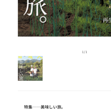
1
/1
特集──美味しい旅。