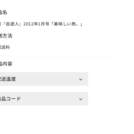
品名
誌『自遊人』2012年1月号「美味しい旅。」
送方法
常送料
品内容
配送温度
商品コード