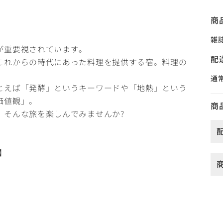
商
雑
が重要視されています。
配
これからの時代にあった料理を提供する宿。料理の
。
通
とえば「発酵」というキーワードや「地熱」という
価値観」。
商
、そんな旅を楽しんでみませんか?
町】