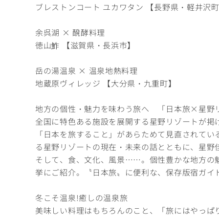
ブレストンコート ユカワタン 【長野県・軽井沢
余呉湖 × 醗酵料理
徳山鮓 【滋賀県・長浜市】
岳の湯温泉 × 温泉地熱料理
地蔵原ヴィレッジ 【大分県・九重町】
地方の個性・魅力を味わう旅へ 「日本旅×星野
全国に特色ある施設を展開する星野リゾートが掲
「日本を旅すること」があらためて見直されてい
る星野リゾートの現在・未来の話とともに、星野
そして、食、文化、風景……。個性豊かな地方の
挙にご紹介。〝日本旅〟に便利な、保存版宿ガイ
冬こそ温泉!癒しの温泉旅
美味しい料理はもちろんのこと、「旅にはやっぱ