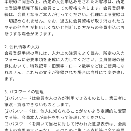
本規約に同意の上、所定の入会申込みをされたお客様は、所定
の登録手続完了後に会員としての資格を有します。会員登録手
続は、会員となるご本人が行ってください。代理による登録は
一切認められません。なお、過去に会員資格が取り消された方
やその他当社が相応しくないと判断した方からの会員申込はお
断りする場合があります。
2. 会員情報の入力
会員登録手続の際には、入力上の注意をよく読み、所定の入力
フォームに必要事項を正確に入力してください。会員情報の登
録において、特殊記号・旧漢字・ローマ数字などはご使用にな
れません。これらの文字が登録された場合は当社にて変更致し
ます。
3. パスワードの管理
(1)パスワードは会員本人のみが利用できるものとし、第三者に
譲渡・貸与できないものとします。
(2)パスワードは、他人に知られることがないよう定期的に変更
する等、会員本人が責任をもって管理してください。
(3)パスワードを用いて当社に対して行われた意思表示は、会員
本人の意思表示とみなし、そのために生じる支払等は全て会員