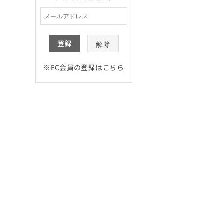
登録
解除
※EC会員の登録は
こちら