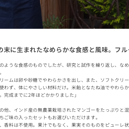
の末に生まれたなめらかな食感と風味。フルー
のような食感のものでしたが、研究と試作を繰り返し、な
。
リームは卵や砂糖でやわらかさを出し、また、ソフトクリ
使わず、体にやさしい材料だけ。米飴となたね油でやわら
。完成までに2年ほどかかりました」
の他、インド産の無農薬栽培されたマンゴーをたっぷりと
ちご味の入ったセットもお選びいただけます。
、香料は不使用。果汁でもなく、果実そのものをピューレ